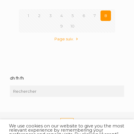
1
2
3
4
5
6
7
8
9
10
Page suiv.
dh fh fh
We use cookies on our website to give you the most
relevant experience by remembering your