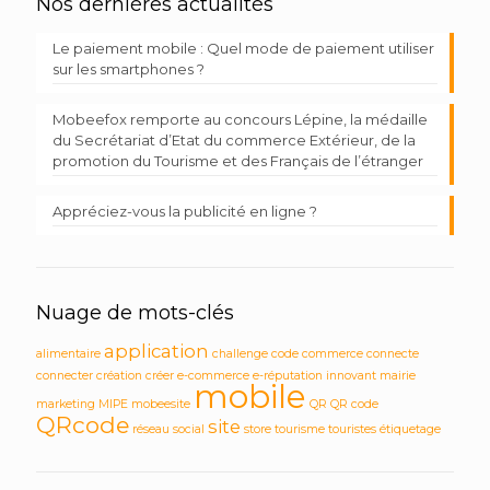
Nos dernières actualités
Le paiement mobile : Quel mode de paiement utiliser
sur les smartphones ?
Mobeefox remporte au concours Lépine, la médaille
du Secrétariat d’Etat du commerce Extérieur, de la
promotion du Tourisme et des Français de l’étranger
Appréciez-vous la publicité en ligne ?
Nuage de mots-clés
application
alimentaire
challenge
code
commerce
connecte
connecter
création
créer
e-commerce
e-réputation
innovant
mairie
mobile
marketing
MIPE
mobeesite
QR
QR code
QRcode
site
réseau social
store
tourisme
touristes
étiquetage