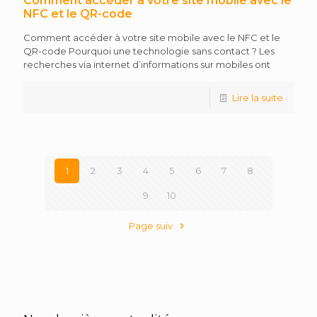
Comment accéder à votre site mobile avec le
NFC et le QR-code
Comment accéder à votre site mobile avec le NFC et le
QR-code Pourquoi une technologie sans contact ? Les
recherches via internet d’informations sur mobiles ont
Lire la suite
1
2
3
4
5
6
7
8
9
10
Page suiv.