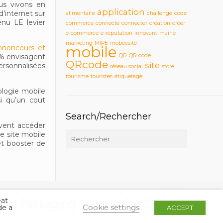
us vivons en
application
internet sur
alimentaire
challenge
code
enu LE levier
commerce
connecte
connecter
création
créer
e-commerce
e-réputation
innovant
mairie
marketing
MIPE
mobeesite
nnonceurs et
mobile
 % envisagent
QR
QR code
QRcode
site
ersonnalisées
réseau social
store
tourisme
touristes
étiquetage
ologie mobile
si qu’un cout
Search/Rechercher
uvent accéder
e site mobile
 et booster de
eat
Cookie settings
de a
ACCEPT