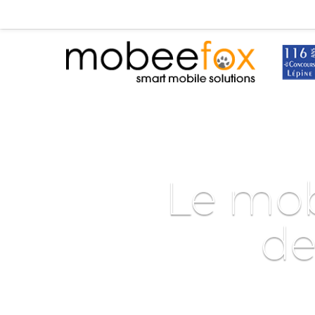
Le mob
de