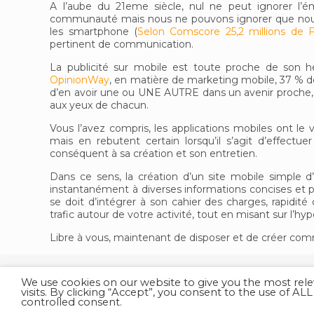
A l’aube du 21eme siècle, nul ne peut ignorer l’é
communauté mais nous ne pouvons ignorer que nou
les smartphone (
Selon Comscore 25,2 millions de 
pertinent de communication.
La publicité sur mobile est toute proche de son 
OpinionWay
, en matière de marketing mobile, 37 % d
d’en avoir une ou UNE AUTRE dans un avenir proche, c
aux yeux de chacun.
Vous l’avez compris, les applications mobiles ont le 
mais en rebutent certain lorsqu’il s’agit d’effectu
conséquent à sa création et son entretien.
Dans ce sens, la création d’un site mobile simple d
instantanément à diverses informations concises et pr
se doit d’intégrer à son cahier des charges, rapidité 
trafic autour de votre activité, tout en misant sur l’hy
Libre à vous, maintenant de disposer et de créer c
We use cookies on our website to give you the most re
Mentions légales
•
CGUV
•
Données Personnelles
•
F
visits. By clicking “Accept”, you consent to the use of A
controlled consent.