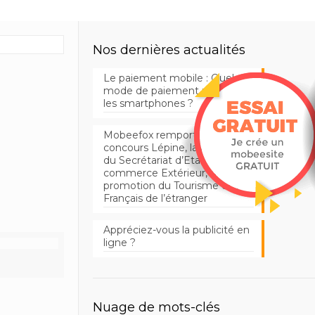
Nos dernières actualités
Le paiement mobile : Quel
mode de paiement utiliser sur
les smartphones ?
Mobeefox remporte au
concours Lépine, la médaille
du Secrétariat d’Etat du
commerce Extérieur, de la
promotion du Tourisme et des
Français de l’étranger
Appréciez-vous la publicité en
ligne ?
Nuage de mots-clés