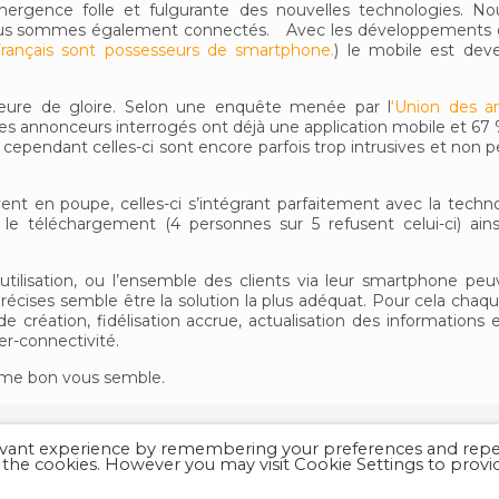
mergence folle et fulgurante des nouvelles technologies. No
s sommes également connectés. Avec les développements d’
Français sont possesseurs de smartphone.
) le mobile est dev
heure de gloire. Selon une enquête menée par l
‘Union des a
es annonceurs interrogés ont déjà une application mobile et 67
ependant celles-ci sont encore parfois trop intrusives et non p
vent en poupe, celles-ci s’intégrant parfaitement avec la techn
er le téléchargement (4 personnes sur 5 refusent celui-ci) ain
’utilisation, ou l’ensemble des clients via leur smartphone pe
écises semble être la solution la plus adéquat. Pour cela chaqu
de création, fidélisation accrue, actualisation des informations
per-connectivité.
omme bon vous semble.
levant experience by remembering your preferences and rep
.A.Q
•
Derniers mobeesites
LL the cookies. However you may visit Cookie Settings to provi