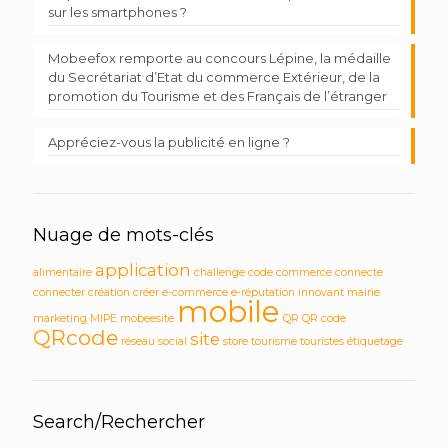
sur les smartphones ?
Mobeefox remporte au concours Lépine, la médaille
du Secrétariat d’Etat du commerce Extérieur, de la
promotion du Tourisme et des Français de l’étranger
Appréciez-vous la publicité en ligne ?
Nuage de mots-clés
application
alimentaire
challenge
code
commerce
connecte
connecter
création
créer
e-commerce
e-réputation
innovant
mairie
mobile
marketing
MIPE
mobeesite
QR
QR code
QRcode
site
réseau social
store
tourisme
touristes
étiquetage
Search/Rechercher