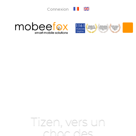
Connexion
Tizen, vers un
choc des