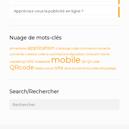
Appréciez-vous la publicité en ligne ?
Nuage de mots-clés
application
alimentaire
challenge
code
commerce
connecte
connecter
création
créer
e-commerce
e-réputation
innovant
mairie
mobile
marketing
MIPE
mobeesite
QR
QR code
QRcode
site
réseau social
store
tourisme
touristes
étiquetage
Search/Rechercher