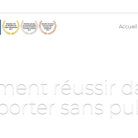
Accueil
ent réussir da
porter sans pub