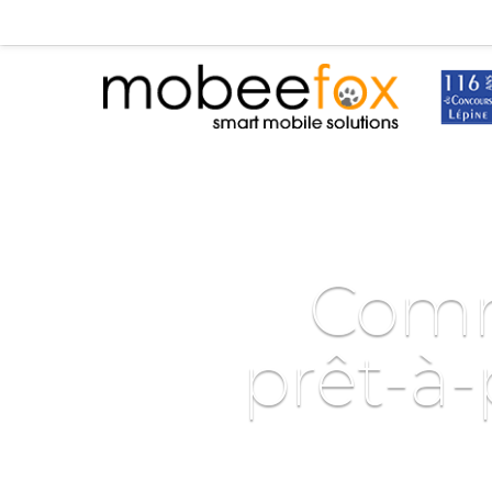
Comm
prêt-à-