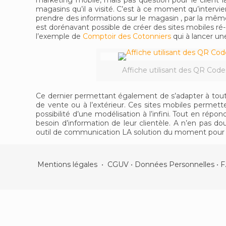
marketing mobile, mais pas question pour le client
magasins qu’il a visité. C’est à ce moment qu’intervie
prendre des informations sur le magasin , par la même
est dorénavant possible de créer des sites mobiles ré-a
l’exemple de
Comptoir des Cotonniers
qui à lancer u
Affiche utilisant des QR Code
Ce dernier permettant également de s’adapter à tout
de vente ou à l’extérieur. Ces sites mobiles permette
possibilité d’une modélisation à l’infini. Tout en ré
besoin d’information de leur clientèle. A n’en pas do
outil de communication LA solution du moment pour s
Mentions légales
•
CGUV
•
Données Personnelles
•
F