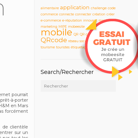
n
application
alimentaire
challenge
code
commerce
connecte
connecter
création
créer
e-commerce
e-réputation
innovant
mairie
marketing
MIPE
mobeesite
mobile
QR
QR code
QRcode
site
réseau social
store
tourisme
touristes
étiquetage
Search/Rechercher
ernet pourrait
 prêt-à-porter
e H&M en Mars
pas forcément
 de clientèle
entrer sur un