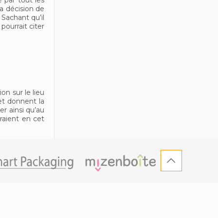
 par tout les
la décision de
Sachant qu’il
pourrait citer
n sur le lieu
et donnent la
r ainsi qu’au
raient en cet