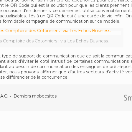
 lambda de donner son numéro de téléphones pour être harcelé
nt le QR Code qui est la solution pour que les clients prennent 
 occasion d’en donner si ce dernier est utilisé convenablement. 
ctualisables, liés à un QR Code qui à une durée de vie infini. On 
ne formidable campagne de communication sur ce modèle.
s Comptoire des Cotonniers : via Les Echos Business.
 type de support de communication que ce soit la communicatio
nt alors d’éviter le coté intrusif de certaines communications 
pondant au besoin de communication des enseignes de prêt-à-porte
uter, nous pouvons affirmer que d’autres secteurs d’activité ver
e différencier de la concurrence.
.A.Q
•
Derniers mobeesites