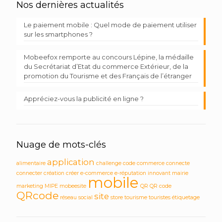
Nos dernières actualités
Le paiement mobile : Quel mode de paiement utiliser
sur les smartphones ?
Mobeefox remporte au concours Lépine, la médaille
du Secrétariat d’Etat du commerce Extérieur, de la
promotion du Tourisme et des Français de l’étranger
Appréciez-vous la publicité en ligne ?
Nuage de mots-clés
application
alimentaire
challenge
code
commerce
connecte
connecter
création
créer
e-commerce
e-réputation
innovant
mairie
mobile
marketing
MIPE
mobeesite
QR
QR code
QRcode
site
réseau social
store
tourisme
touristes
étiquetage