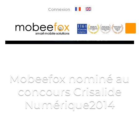
Connexion
Mobeefox nominé au
concours Crisalide
Numérique2014