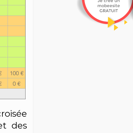
roisée
et des