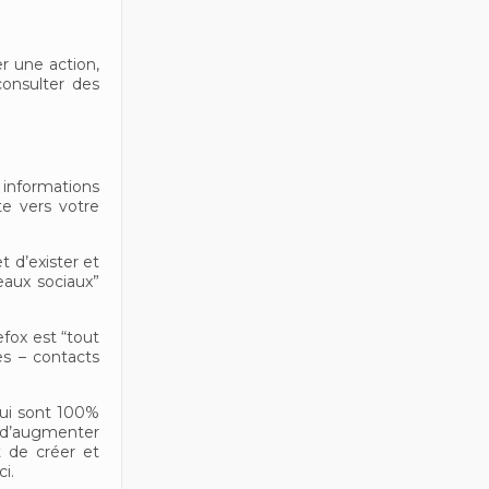
r une action,
consulter des
 informations
te vers votre
 d’exister et
eaux sociaux”
fox est “tout
es – contacts
qui sont 100%
a d’augmenter
t de créer et
i.