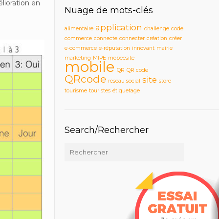
lioration en
Nuage de mots-clés
application
alimentaire
challenge
code
commerce
connecte
connecter
création
créer
e-commerce
e-réputation
innovant
mairie
marketing
MIPE
mobeesite
mobile
QR
QR code
QRcode
site
réseau social
store
tourisme
touristes
étiquetage
Search/Rechercher