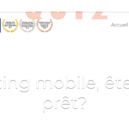
Accueil
ing mobile, êt
prêt?