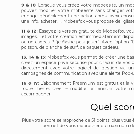
9 & 10
: Lorsque vous créez votre mobeesite, un m
pouvez modifier votre mobeesite sans changer votr
engage généralement une action après avoir consult
une info, acheter, …. Mobeefox vous propose de “glisse
11 & 12
: Essayez la version gratuite de Mobeefox, v
images…, et votre création est immédiatement dispon
ou un cadeau ? “je flashe pour jouer”. Avec l’option
poisson, de planche de surf, de paquet cadeau….
13, 14 & 15
: Mobeefox vous permet de créer une base 
créez un espace privé sécurisé pour chacun de vos c
directement avec votre logiciel de gestion via u
campagnes de communication avec une alerte Pop-up q
16 & 17
: L’abonnement Freemium est gratuit et la 
toute liberté, créer – modifier et enrichir votre
accompagner.
Quel scor
Plus votre score se rapproche de 51 points, plus vous
permet de vous rapprocher du maximum de p