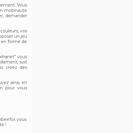
uement. Vous
’un mobinaute
ler, demander
couleurs, vos
oposer un jeu
e en forme de
xtranet” vous
llement, soit
us créez des
vez ainsi, en
ion pour vous
Mobeefox vous
é !