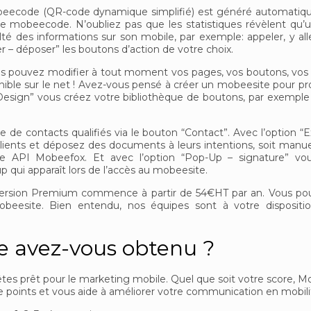
obeecode (QR-code dynamique simplifié) est généré automatiq
e mobeecode. N’oubliez pas que les statistiques révèlent qu
é des informations sur son mobile, par exemple: appeler, y al
r – déposer” les boutons d’action de votre choix.
ous pouvez modifier à tout moment vos pages, vos boutons, vos 
ible sur le net ! Avez-vous pensé à créer un mobeesite pour pr
 “Design” vous créez votre bibliothèque de boutons, par exempl
de contacts qualifiés via le bouton “Contact”. Avec l’option “E
lients et déposez des documents à leurs intentions, soit manue
ne API Mobeefox. Et avec l’option “Pop-Up – signature” vo
ui apparaît lors de l’accès au mobeesite.
version Premium commence à partir de 54€HT par an. Vous pou
 mobeesite. Bien entendu, nos équipes sont à votre disposit
e avez-vous obtenu ?
 êtes prêt pour le marketing mobile. Quel que soit votre score, 
oints et vous aide à améliorer votre communication en mobilit