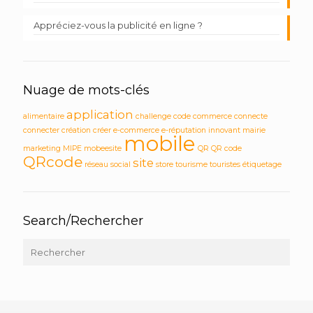
Appréciez-vous la publicité en ligne ?
Nuage de mots-clés
application
alimentaire
challenge
code
commerce
connecte
connecter
création
créer
e-commerce
e-réputation
innovant
mairie
mobile
marketing
MIPE
mobeesite
QR
QR code
QRcode
site
réseau social
store
tourisme
touristes
étiquetage
Search/Rechercher