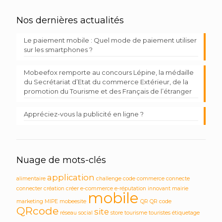
Nos dernières actualités
Le paiement mobile : Quel mode de paiement utiliser
sur les smartphones ?
Mobeefox remporte au concours Lépine, la médaille
du Secrétariat d’Etat du commerce Extérieur, de la
promotion du Tourisme et des Français de l’étranger
Appréciez-vous la publicité en ligne ?
Nuage de mots-clés
application
alimentaire
challenge
code
commerce
connecte
connecter
création
créer
e-commerce
e-réputation
innovant
mairie
mobile
marketing
MIPE
mobeesite
QR
QR code
QRcode
site
réseau social
store
tourisme
touristes
étiquetage